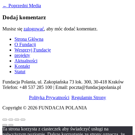
←
Poprzedni Media
Dodaj komentarz
Musisz się
zalogować
, aby móc dodać komentarz.
Strona Główna
O Fundacji
Wesprzyj Fundację
projekty
Aktualności
Kontakt
Statut
Fundacja Polania, ul. Zakopiańska 73 lok. 300, 30-418 Kraków
Telefon: +48 537 285 100 | Email: poczta@fundacjapolania.pl
Polityka Prywatności
|
Regulamin Strony
Copyright © 2026 FUNDACJA POLANIA
Ta strona korzysta z ciasteczek aby świadczyć usługi na
najwyższym poziomie. Dalsze korzystanie ze strony oznacza, że