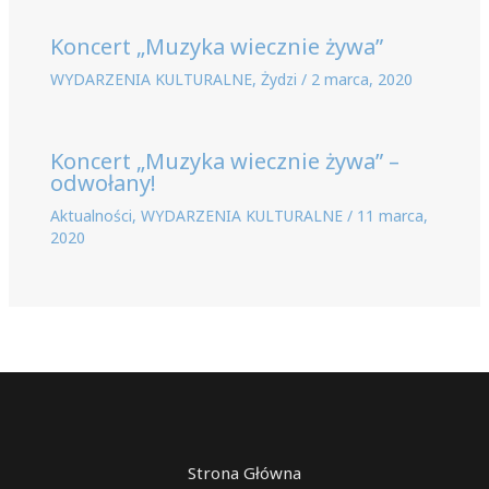
Koncert „Muzyka wiecznie żywa”
WYDARZENIA KULTURALNE
,
Żydzi
/
2 marca, 2020
Koncert „Muzyka wiecznie żywa” –
odwołany!
Aktualności
,
WYDARZENIA KULTURALNE
/
11 marca,
2020
Strona Główna