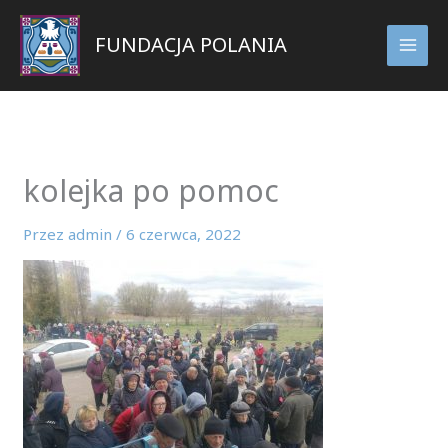
Przejdź
do
FUNDACJA POLANIA
treści
kolejka po pomoc
Przez
admin
/
6 czerwca, 2022