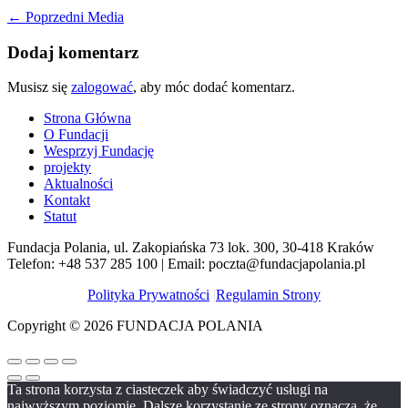
←
Poprzedni Media
Dodaj komentarz
Musisz się
zalogować
, aby móc dodać komentarz.
Strona Główna
O Fundacji
Wesprzyj Fundację
projekty
Aktualności
Kontakt
Statut
Fundacja Polania, ul. Zakopiańska 73 lok. 300, 30-418 Kraków
Telefon: +48 537 285 100 | Email: poczta@fundacjapolania.pl
Polityka Prywatności
|
Regulamin Strony
Copyright © 2026 FUNDACJA POLANIA
Ta strona korzysta z ciasteczek aby świadczyć usługi na
najwyższym poziomie. Dalsze korzystanie ze strony oznacza, że