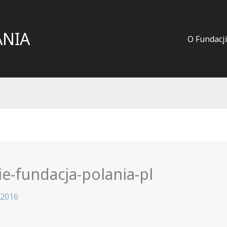
ANIA
O Fundacj
e-fundacja-polania-pl
 2016