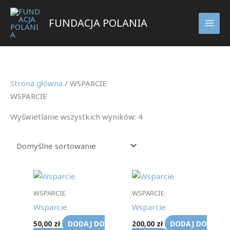
Przejdź
do
FUNDACJA POLANIA
treści
Strona główna
/ WSPARCIE
WSPARCIE
Wyświetlanie wszystkich wyników: 4
WSPARCIE
WSPARCIE
Wsparcie
Wsparcie
DODAJ DO
DODAJ DO
50,00
zł
200,00
zł