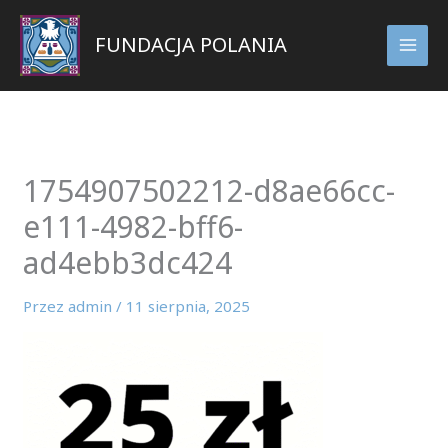
Przejdź
do
FUNDACJA POLANIA
treści
1754907502212-d8ae66cc-
e111-4982-bff6-
ad4ebb3dc424
Przez
admin
/
11 sierpnia, 2025